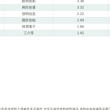
銳明技術
3.38
興民智通
3.32
啓明信息
2.22
國投智能
1.89
得潤電子
1.86
三六零
1.82
所提供資料之準確性及可靠性,但並不保證資料絕對無誤,資料如有錯漏而令閣