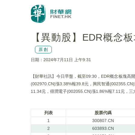
【異動股】EDR概念板塊高
原創
日期：2024年7月11日 上午9:31
【財華社訊】今日早盤，截至09:30，EDR概念板塊高開。天邁科
(002970.CN)漲3.38%報39.8元，興民智通(002355.C
11.34元，得潤電子(002055.CN)漲1.86%報7.11元，三六
列表
股票代碼
1
300807.CN
2
603893.CN