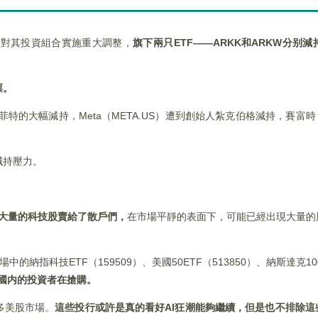
資對其投資組合實施重大調整，
旗下兩只
ETF
——ARKK
和ARKW
分别減持
票。
特的大幅減持，Meta（META.US）遭到創始人紮克伯格減持，賽富時（
減持壓力。
大量的科技股賣給了散戶們，
在市場平靜的表面下，可能已經出現大量的
中的納指科技ETF（159509）、美國50ETF（513850）、納斯達克100
國内的投資者在搶購。
多美股市場。
這些投行或許是真的看好
AI
狂潮能夠繼續，但是也不排除這