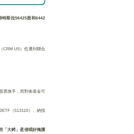
特斯拉56425
股和6442
CRM.US）也遭到聯合
股票換手，而對衝基金可
ETF（513110）、納指
些「大鳄」是借唱好掩護