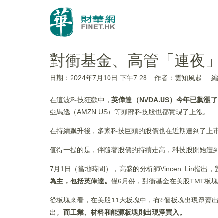
對衝基金、高管「連夜
日期：2024年7月10日 下午7:28
作者：雲知風起
編
在這波科技狂歡中，
英偉達（
NVDA.US
）今年已飙漲了16
亞馬遜（AMZN.US）等頭部科技股也都實現了上漲。
在持續飙升後，多家科技巨頭的股價也在近期達到了上
值得一提的是，伴隨著股價的持續走高，科技股開始遭
7月1日（當地時間），高盛的分析師Vincent Lin指
為主，包括英偉達。
僅6月份，對衝基金在美股TMT板
從板塊來看，在美股11大板塊中，有8個板塊出現淨賣
出。
而工業、材料和能源板塊則出現淨買入。