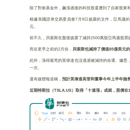
除了對衝基金外，飙漲過後的科技股還遭到了自家股東
根據美國證券交易委員會7月9日披露的文件，亞馬遜的貝索
元。
前不久，貝索斯在盤後披露了減持2500萬股亞馬遜股票
而在更早之前的2月份，
貝索斯也減持了價值
85
億美元的
此外，漲得最兇的英偉達也沒逃過被減持的命運。據悉
一次。
還有媒體報道稱，
預計英偉達高管和董事今年上半年抛
近期特斯拉（TSLA.US
）取得「十連漲」成就，股價在1