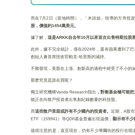
而在7月2日（當地時間），「木頭姐」領導的方舟投
股，價值約1454
萬美元。
據了解，
這是
ARKK
自去年10
月以來首次出售特斯拉股
此外，據不完全統計，僅在2024年，還有蘋果遭到了巴菲
創始人兼首席技術官帕克·哈里斯的減持。
不難發現，美股在上漲、創新高的過程中經受了不小的
那麽究竟是誰在買呢？
獨立研究機構Vanda Research指出
，對衝基金極可能把
能正在向散戶投資者出售創紀錄數量的科技股。
而
這些散戶里面或許有不少國内的投資者。
近期，A股市場
ETF（159941）等QDII基金普遍出現溢價，
顯示有不少
值得注意的是，直至現在，仍有不少華爾街的投行在唱