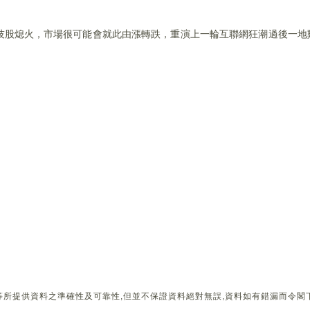
技股熄火，市場很可能會就此由漲轉跌，重演上一輪互聯網狂潮過後一地
所提供資料之準確性及可靠性,但並不保證資料絕對無誤,資料如有錯漏而令閣