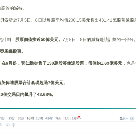
和高管的減持。
斯於7月5日、8日以每股平均價200.15美元售出431.41萬股普通股
的計劃，
股票價值接近
50
億美元。
7月5日、8日的減持是該計劃的一部分
亞馬遜股票。
，
在
6
月份，黃仁勳抛售了130
萬股英偉達股票，價值約1.69
億美元，
也是
售英偉達股票合計套現超過
7
億美元。
0
個交易日内飙升了43.68%
。