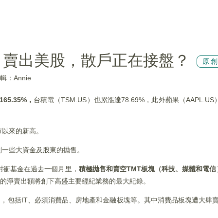
」賣出美股，散戶正在接盤？
原
輯：Annie
5.35%
，
台積電（TSM.US）也累漲達78.69%，此外蘋果（AAPL.US
市以來的新高。
到一些大資金及股東的抛售。
出，對衝基金在過去一個月里，
積極抛售和賣空
TMT
板塊（科技、媒體和電信
塊的淨賣出額將創下高盛主要經紀業務的最大紀錄。
出，包括IT、必須消費品、房地產和金融板塊等。其中消費品板塊遭大肆