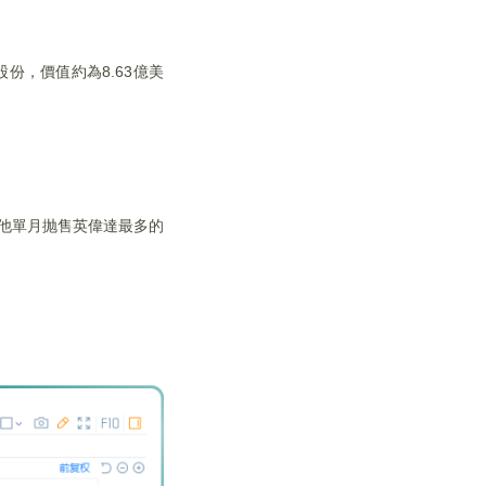
股份，價值約為8.63億美
。
他單月抛售英偉達最多的