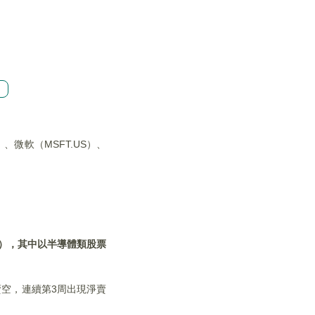
創
）、微軟（MSFT.US）、
），其中以半導體類股票
賣空，連續第3周出現淨賣