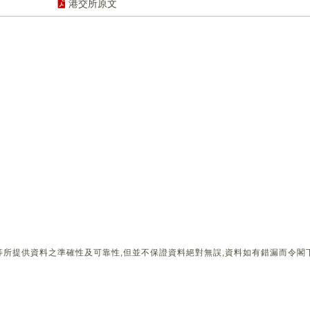
港交所原文
所提供資料之準確性及可靠性,但並不保證資料絕對無誤,資料如有錯漏而令閣