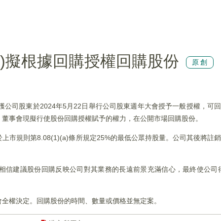
HK)擬根據回購授權回購股份
原創
獲公司股東於2024年5月22日舉行公司股東週年大會授予一般授權，可回購最多
。董事會現擬行使股份回購授權賦予的權力，在公開市場回購股份。
規則第8.08(1)(a)條所規定25%的最低公眾持股量。公司其後將註銷
相信建議股份回購反映公司對其業務的長遠前景充滿信心，最終使公司
會全權決定。回購股份的時間、數量或價格並無定案。