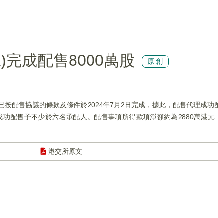
.HK)完成配售8000萬股
原創
配售事項已按配售協議的條款及條件於2024年7月2日完成，據此，配售代理成功
價成功配售予不少於六名承配人。配售事項所得款項淨額約為2880萬港
港交所原文