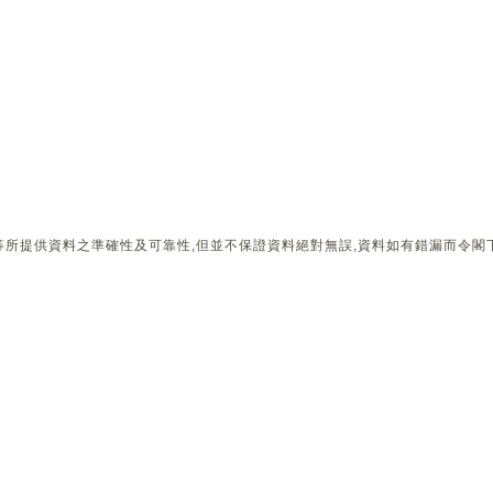
所提供資料之準確性及可靠性,但並不保證資料絕對無誤,資料如有錯漏而令閣