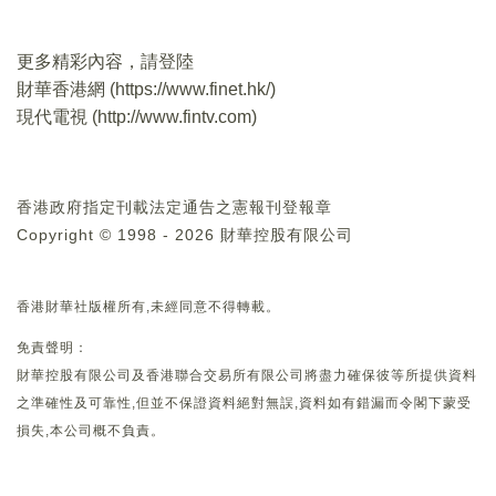
更多精彩內容，請登陸
財華香港網 (
https://www.finet.hk/
)
現代電視 (
http://www.fintv.com
)
香港政府指定刊載法定通告之憲報刊登報章
Copyright © 1998 - 2026 財華控股有限公司
香港財華社版權所有,未經同意不得轉載。
免責聲明：
財華控股有限公司及香港聯合交易所有限公司將盡力確保彼等所提供資料
之準確性及可靠性,但並不保證資料絕對無誤,資料如有錯漏而令閣下蒙受
損失,本公司概不負責。