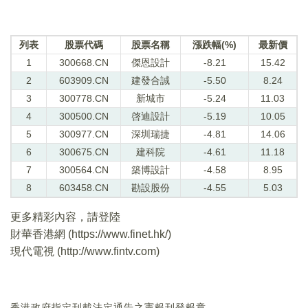
列表
股票代碼
股票名稱
漲跌幅(%)
最新價
1
300668.CN
傑恩設計
-8.21
15.42
2
603909.CN
建發合誠
-5.50
8.24
3
300778.CN
新城市
-5.24
11.03
4
300500.CN
啓迪設計
-5.19
10.05
5
300977.CN
深圳瑞捷
-4.81
14.06
6
300675.CN
建科院
-4.61
11.18
7
300564.CN
築博設計
-4.58
8.95
8
603458.CN
勘設股份
-4.55
5.03
更多精彩內容，請登陸
財華香港網 (
https://www.finet.hk/
)
現代電視 (
http://www.fintv.com
)
香港政府指定刊載法定通告之憲報刊登報章