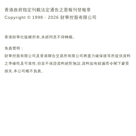
香港政府指定刊載法定通告之憲報刊登報章
Copyright © 1998 - 2026 財華控股有限公司
香港財華社版權所有,未經同意不得轉載。
免責聲明：
財華控股有限公司及香港聯合交易所有限公司將盡力確保彼等所提供資料
之準確性及可靠性,但並不保證資料絕對無誤,資料如有錯漏而令閣下蒙受
損失,本公司概不負責。