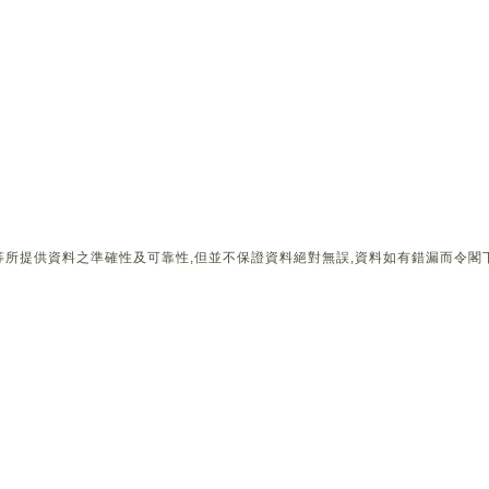
所提供資料之準確性及可靠性,但並不保證資料絕對無誤,資料如有錯漏而令閣