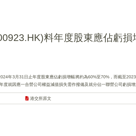
0923.HK)料年度股東應佔虧損
2024年3月31日止年度股東應佔虧損增幅將約為60%至70%，而截至202
24年度就因應一合營公司權益減值損失需作撥備及就分佔一聯營公司虧損
港交所原文