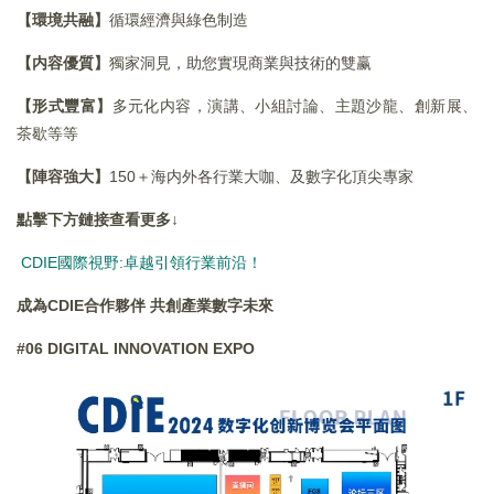
【環境共融】
循環經濟與綠色制造
【内容優質】
獨家洞見，助您實現商業與技術的雙赢
【形式豐富】
多元化内容，演講、小組討論、主題沙龍、創新展、
茶歇等等
【陣容強大】
150＋海内外各行業大咖、及數字化頂尖專家
點擊下方鏈接查看更多↓
CDIE國際視野:卓越引領行業前沿！
成為
CDIE
合作夥伴
共創產業數字未來
#06 DIGITAL INNOVATION EXPO