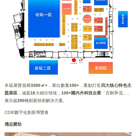
本屆展覽規模
3300
㎡+
，展位數量
100+
，重點打造
四大核心特色主
題展區
，涵蓋
16
大細分領域，
100+
國内外科技企業
「百舸爭流」。
展示超
200
種創新技術解決方案。
CDIE數字化創新博覽會
禮品贊助