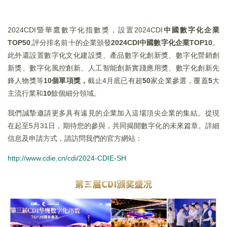
2024CDI暨華鷹數字化指數獎，設置2024CDI
中國數字化企業
TOP50
,評分排名前十的企業頒發
2024CDI中國數字化企業TOP10
。
此外還設置數字化文化建設獎、產品數字化創新獎、數字化營銷創
新獎、數字化風控創新、人工智能創新實踐應用獎、數字化創新先
鋒人物獎等
10個單項獎，
截止4月底已有超
50
家企業參選，覆蓋
5
大
主流行業和
10
餘個細分領域。
我們誠摯邀請更多具有遠見的企業加入這場頂尖企業的集結。從現
在起至5月31日，期待您的參與，共同揭開數字化的未來篇章。詳細
信息及申請方式，請訪問我們的官方網站：
http://www.cdie.cn/cdi/2024-CDIE-SH