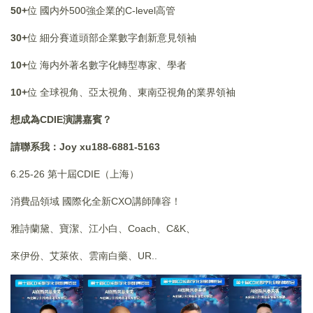
50+
位 國内外500強企業的C-level高管
30+
位 細分賽道頭部企業數字創新意見領袖
10+
位 海内外著名數字化轉型專家、學者
10+
位 全球視角、亞太視角、東南亞視角的業界領袖
想成為CDIE演講嘉賓？
請聯系我：
Joy xu188-6881-5163
6.25-26 第十屆CDIE（上海）
消費品領域 國際化全新CXO講師陣容！
雅詩蘭黛、寶潔、江小白、Coach、C&K、
來伊份、艾萊依、雲南白藥、UR..