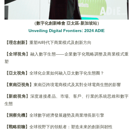
（數字化創新峰會
亞太區
-
新加坡站）
Unveiling Digital Frontiers: 2024 ADIE
【理念創新】
重塑AI時代下商業模式及創新方向
【全球視角】
融入數字生態——企業數字化戰略調整及商業模式重
塑
【亞太視角】
全球化企業如何融入亞太數字化生態圈？
【東南亞視角】
東南亞跨境電商模式及其對全球電商生態的影響
【新銳視角】
深度連接產品、市場、客戶、行業的系統思維和數字
生態
【洞察先機】
全球數字經濟發展趨勢及商業增長新引擎
【戰略前瞻】
全球視野下的領航者：塑造未來的創新與韌性