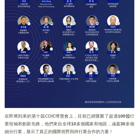
在即將到來的第十屆CDIE博覽會上，目前已經匯聚了超過
100
位
行
業領袖和創新先鋒，他們來自全球
10
多個國家和地區，涵蓋
30
多個
細分行業，展示了真正的國際視野與跨行業合作的力量！