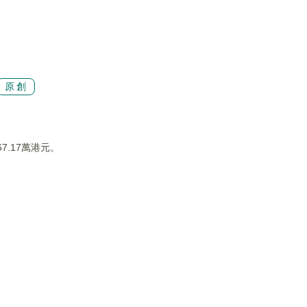
原創
7.17萬港元。