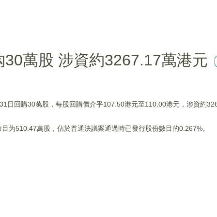
购30萬股 涉資約3267.17萬港元
月31日回購30萬股，每股回購價介乎107.50港元至110.00港元，涉資約326
为510.47萬股，佔於普通決議案通過時已發行股份數目的0.267%。