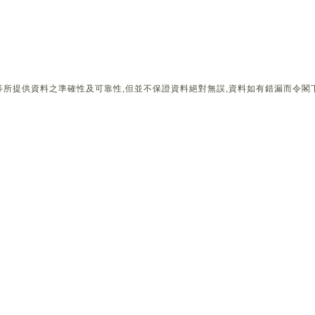
所提供資料之準確性及可靠性,但並不保證資料絕對無誤,資料如有錯漏而令閣