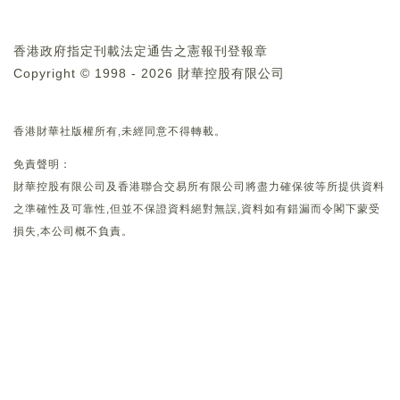
香港政府指定刊載法定通告之憲報刊登報章
Copyright © 1998 - 2026 財華控股有限公司
香港財華社版權所有,未經同意不得轉載。
免責聲明：
財華控股有限公司及香港聯合交易所有限公司將盡力確保彼等所提供資料
之準確性及可靠性,但並不保證資料絕對無誤,資料如有錯漏而令閣下蒙受
損失,本公司概不負責。