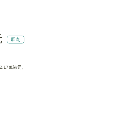
元
原創
2.17萬港元。