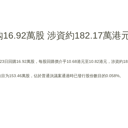
购16.92萬股 涉資約182.17萬港
月23日回購16.92萬股，每股回購價介乎10.68港元至10.82港元，涉資約18
为153.46萬股，佔於普通決議案通過時已發行股份數目的0.058%。