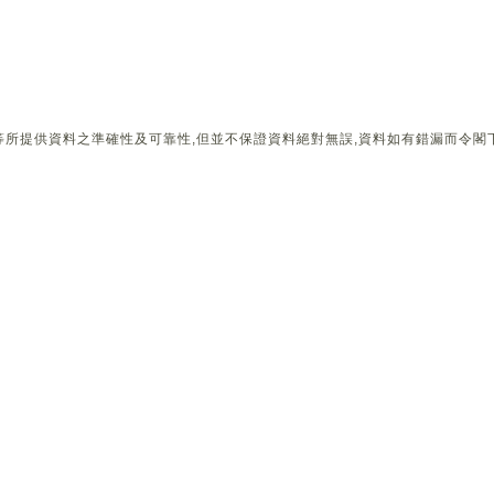
所提供資料之準確性及可靠性,但並不保證資料絕對無誤,資料如有錯漏而令閣