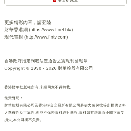
港交所原文
更多精彩內容，請登陸
財華香港網 (
https://www.finet.hk/
)
現代電視 (
http://www.fintv.com
)
香港政府指定刊載法定通告之憲報刊登報章
Copyright © 1998 - 2026 財華控股有限公司
香港財華社版權所有,未經同意不得轉載。
免責聲明：
財華控股有限公司及香港聯合交易所有限公司將盡力確保彼等所提供資料
之準確性及可靠性,但並不保證資料絕對無誤,資料如有錯漏而令閣下蒙受
損失,本公司概不負責。