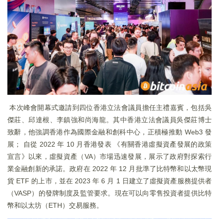
本次峰會開幕式邀請到四位香港立法會議員擔任主禮嘉賓，包括吳
傑莊、邱達根、李鎮強和尚海龍。其中香港立法會議員吳傑莊博士
致辭，他強調香港作為國際金融和創科中心，正積極推動 Web3 發
展； 自從 2022 年 10 月香港發表 《有關香港虛擬資產發展的政策
宣言》以來，虛擬資產（VA）市場迅速發展，展示了政府對探索行
業金融創新的承諾。政府在 2022 年 12 月批準了比特幣和以太幣現
貨 ETF 的上市，並在 2023 年 6 月 1 日建立了虛擬資產服務提供者
（VASP）的發牌制度及監管要求。現在可以向零售投資者提供比特
幣和以太坊（ETH）交易服務。