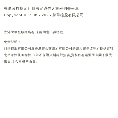
香港政府指定刊載法定通告之憲報刊登報章
Copyright © 1998 - 2026 財華控股有限公司
香港財華社版權所有,未經同意不得轉載。
免責聲明：
財華控股有限公司及香港聯合交易所有限公司將盡力確保彼等所提供資料
之準確性及可靠性,但並不保證資料絕對無誤,資料如有錯漏而令閣下蒙受
損失,本公司概不負責。