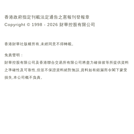
香港政府指定刊載法定通告之憲報刊登報章
Copyright © 1998 - 2026 財華控股有限公司
香港財華社版權所有,未經同意不得轉載。
免責聲明：
財華控股有限公司及香港聯合交易所有限公司將盡力確保彼等所提供資料
之準確性及可靠性,但並不保證資料絕對無誤,資料如有錯漏而令閣下蒙受
損失,本公司概不負責。