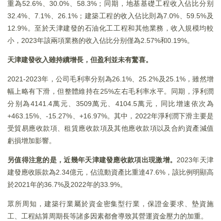
重為52.6%、30.0%、58.3%；同期，地基基礎工程收入佔比分别
32.4%、7.1%、26.1%；建築工程的收入佔比則為7.0%、59.5%及
12.9%。至於天津建發的石油化工工程和其他業務，收入規模均較
小，2023年該兩項業務的收入佔比分别僅為2.57%和0.19%。
天津建發收入雖持續增長，但盈利並未有驚喜。
2021-2023年，公司毛利率分别為26.1%、25.2%及25.1%，雖然增
幅上略有下滑，但整體維持在25%左右毛利率水平。同期，淨利潤
分别為4141.4萬元、3509萬元、4104.5萬元，同比增速依次為
+463.15%、-15.27%、+16.97%。其中，2022年淨利潤下滑主要是
受貿易應收款項、租賃應收款項及其他應收款項以及合約資產減值
虧損增加影響。
另值得注意的是，近幾年天津建發應收款項出現激增。
2023年天津
建發應收賬款為2.34億元，佔流動資產比重達47.6%，該比例明顯高
於2021年的36.7%及2022年的33.9%。
眾所周知，建築行業屬於資金密集型行業，保證金要求、墊資施
工、工程結算周期長等諸多因素都會導致其營運資金壓力的加重。