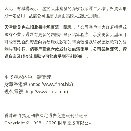
因此，有機構表示，鑒於天津建發的應收款項逐年大增，對資金形
成一定佔用，故該公司後續或會面臨較大流動性風險。
天津建發也在招股書中坦言這一隱患，「
公司客戶主力政府機構或
國有企業，通常有更多的内部計量及結算程序，承接更多大型項目
可能導致合約資產向貿易應收款項的轉換較慢及貿易應收款項的結
算時間較長。
倘客戶延遲付款或無法結清賬單，公司業務運營、營
運資金及現金流量狀況可能會受到不利影響」。
更多精彩內容，請登陸
財華香港網 (
https://www.finet.hk/
)
現代電視 (
http://www.fintv.com
)
香港政府指定刊載法定通告之憲報刊登報章
Copyright © 1998 - 2026 財華控股有限公司