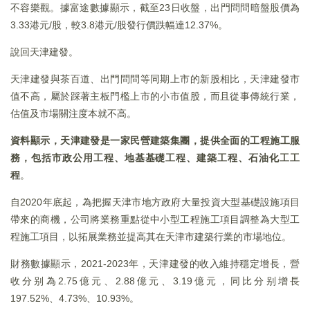
不容樂觀。據富途數據顯示，截至23日收盤，出門問問暗盤股價為
3.33港元/股，較3.8港元/股發行價跌幅達12.37%。
說回天津建發。
天津建發與茶百道、出門問問等同期上市的新股相比，天津建發市
值不高，屬於踩著主板門檻上市的小市值股，而且從事傳統行業，
估值及市場關注度本就不高。
資料顯示，天津建發是一家民營建築集團，提供全面的工程施工服
務，包括市政公用工程、地基基礎工程、建築工程、石油化工工
程
。
自2020年底起，為把握天津市地方政府大量投資大型基礎設施項目
帶來的商機，公司將業務重點從中小型工程施工項目調整為大型工
程施工項目，以拓展業務並提高其在天津市建築行業的市場地位。
財務數據顯示，2021-2023年，天津建發的收入維持穩定增長，營
收分别為2.75億元、2.88億元、3.19億元，同比分别增長
197.52%、4.73%、10.93%。