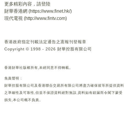
更多精彩內容，請登陸
財華香港網 (
https://www.finet.hk/
)
現代電視 (
http://www.fintv.com
)
香港政府指定刊載法定通告之憲報刊登報章
Copyright © 1998 - 2026 財華控股有限公司
香港財華社版權所有,未經同意不得轉載。
免責聲明：
財華控股有限公司及香港聯合交易所有限公司將盡力確保彼等所提供資料
之準確性及可靠性,但並不保證資料絕對無誤,資料如有錯漏而令閣下蒙受
損失,本公司概不負責。