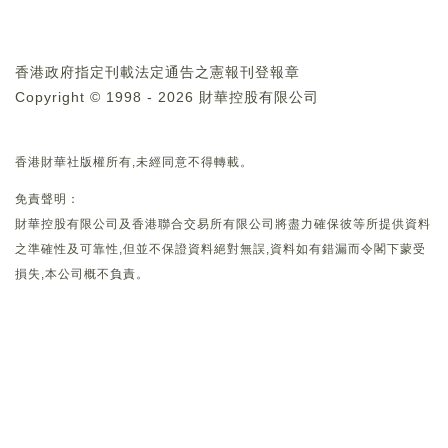
香港政府指定刊載法定通告之憲報刊登報章
Copyright © 1998 - 2026 財華控股有限公司
香港財華社版權所有,未經同意不得轉載。
免責聲明：
財華控股有限公司及香港聯合交易所有限公司將盡力確保彼等所提供資料
之準確性及可靠性,但並不保證資料絕對無誤,資料如有錯漏而令閣下蒙受
損失,本公司概不負責。