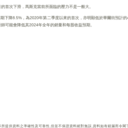
來的首次下滑，馬斯克當前所面臨的壓力不是一般大。
同期下降8.5%，為2020年第二季度以來的首次，亦明顯低於華爾街預計的
師可能會降低其2024年全年的銷量和每股收益預期。
所提供資料之準確性及可靠性,但並不保證資料絕對無誤,資料如有錯漏而令閣