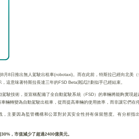
8日推出無人駕駛出租車(robotaxi)。而在此前，特斯拉已經向北美
」提示，這意味著特斯拉長達三年的FSD Beta測試計劃似乎已經結束。
動駕駛技術，並宣稱配備了全自動駕駛系統（FSD）的車輛將能夠實現超
將車輛轉變為自動駕駛出租車，從而提高車輛的使用效率，而非讓它們在
戰，主要因為監管機構和公眾對於其安全性持有保留態度。有分析指
超
30%，市值減少了超過2
4
00億美元。