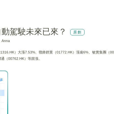
自動駕駛未來已來？
原創
Anna
.HK）大漲7.53%、贛鋒鋰業（01772.HK）漲逾6%、敏實集團（00
聯通（00762.HK）等跟漲。