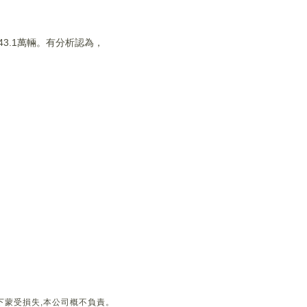
43.1萬輛。有分析認為，
下蒙受損失,本公司概不負責。