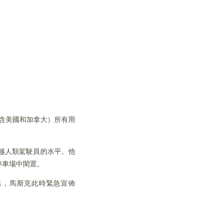
（含美國和加拿大）所有用
越人類駕駛員的水平。他
停車場中閑置。
出，馬斯克此時緊急宣佈