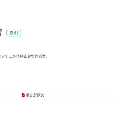
牌
原創
/2024）上午九時正起暫停買賣。
港交所原文