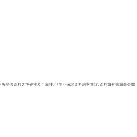
所提供資料之準確性及可靠性,但並不保證資料絕對無誤,資料如有錯漏而令閣