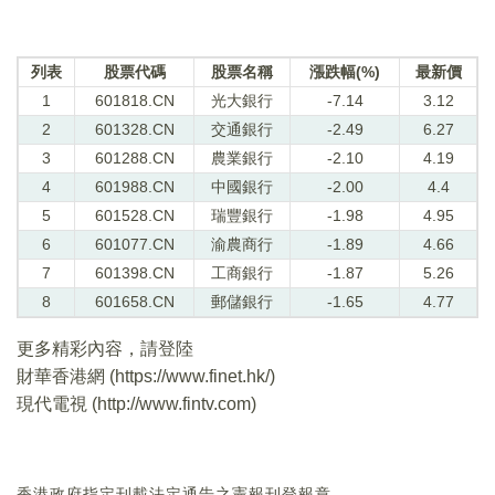
列表
股票代碼
股票名稱
漲跌幅(%)
最新價
1
601818.CN
光大銀行
-7.14
3.12
2
601328.CN
交通銀行
-2.49
6.27
3
601288.CN
農業銀行
-2.10
4.19
4
601988.CN
中國銀行
-2.00
4.4
5
601528.CN
瑞豐銀行
-1.98
4.95
6
601077.CN
渝農商行
-1.89
4.66
7
601398.CN
工商銀行
-1.87
5.26
8
601658.CN
郵儲銀行
-1.65
4.77
更多精彩內容，請登陸
財華香港網 (
https://www.finet.hk/
)
現代電視 (
http://www.fintv.com
)
香港政府指定刊載法定通告之憲報刊登報章