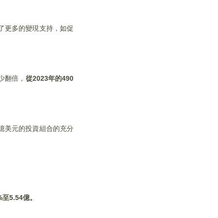
了更多的變現支持，如促
至少翻倍，
從2023年的490
0億美元的投資組合的充分
至5.54億。