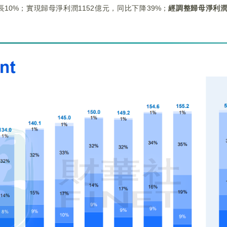
10%；實現歸母淨利潤1152億元，同比下降39%；
經調整歸母淨利潤