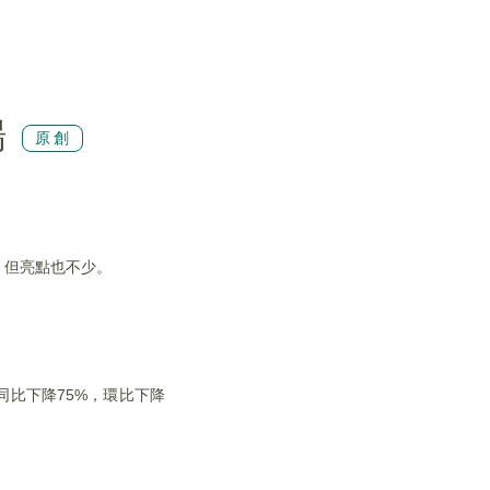
場
原創
，但亮點也不少。
同比下降75%，環比下降