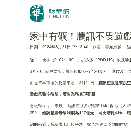
家中有礦！騰訊不畏遊
日期：2024年3月21日 下午3:40
作者：雲知風起
編
近日，快手（01024.HK）、拼多多（PDD.US）以及
3月20日港股盤後，騰訊控股公佈了2023年四季度
而從資本市場的反饋來看，3月21日
，騰訊控股迎來跳空
遊戲業務拖後腿，廣告業務表現亮眼
財報顯示，四季度，騰訊控股實現營收1552億元（人民
25%；
經調整歸母淨利潤為427億元，同比增長44%，環
總的來看，業績表現比較平淡，收入增速回落到個位數