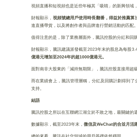
視頻直播和短視頻也是近些年極其「吸睛」的新興領域
財報顯示，
視頻號總用戶使用時長翻番，得益於推薦算
進直播帶貨，以及將創作者與品牌進行營銷活動的匹配
值得注意的是，除了業務層面外，騰訊控股的分紅和回
財報顯示，騰訊建議派發截至2023年末的股息為每股3
億港元增加至2024年的超1000億港元。
面對南非大股東的「減持無期限」，騰訊控股直接用超
而在業績會上，騰訊管理層稱，分紅及回購計劃得到了公司
支持。
結語
騰訊控股之所以在互聯網江湖立於不敗之地，最關鍵的
數據顯示，截至2023年末，
微信及WeChat的合並月活
總的來看，騰訊在社交領域的用戶基礎依然穩固。