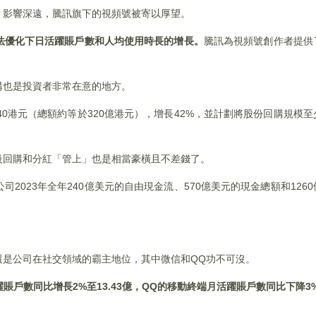
，影響深遠，騰訊旗下的視頻號被寄以厚望。
法優化下日活躍賬戶數和人均使用時長的增長。
騰訊為視頻號創作者提供
。
購也是投資者非常在意的地方。
.40港元（總額約等於320億港元），增長42%，並計劃將股份回購規模
級回購和分紅「管上」也是相當豪橫且不差錢了。
2023年全年240億美元的自由現金流、570億美元的現金總額和126
還是公司在社交領域的霸主地位，其中微信和QQ功不可沒。
躍賬戶數同比增長2%至13.43億，QQ的移動終端月活躍賬戶數同比下降3%