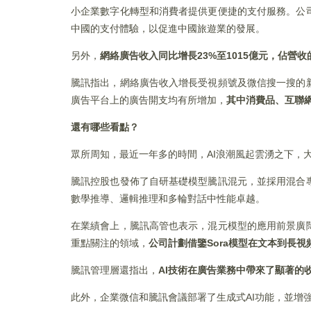
小企業數字化轉型和消費者提供更便捷的支付服務。公
中國的支付體驗，以促進中國旅遊業的發展。
另外，
網絡廣告收入同比增長23%至1015億元，佔營收
騰訊指出，網絡廣告收入增長受視頻號及微信搜一搜的
廣告平台上的廣告開支均有所增加，
其中消費品、互聯
還有哪些看點？
眾所周知，最近一年多的時間，AI浪潮風起雲湧之下，
騰訊控股也發佈了自研基礎模型騰訊混元，並採用混合
數學推導、邏輯推理和多輪對話中性能卓越。
在業績會上，騰訊高管也表示，混元模型的應用前景廣
重點關注的領域，
公司計劃借鑒Sora模型在文本到長
騰訊管理層還指出，
AI技術在廣告業務中帶來了顯著的
此外，企業微信和騰訊會議部署了生成式AI功能，並增