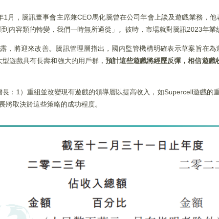
年1月，騰訊董事會主席兼CEO馬化騰曾在公司年會上談及遊戲業務，他
到内容類的轉變，我們一時無所適從」。彼時，市場就對騰訊2023年業
上透露，將迎來改善。騰訊管理層指出，國内監管機構明確表示草案旨在為
大型遊戲具有長壽和強大的用戶群，
預計這些遊戲將經歷反彈，相信遊戲收
：1）重組並改變現有遊戲的領導層以提高收入，如Supercell遊戲的
增長將取決於這些策略的成功程度。