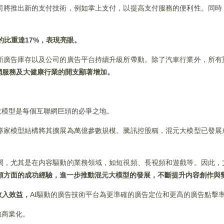
司將推出新的支付技術，例如掌上支付，以提高支付服務的便利性。同時
的比重達17%，表現亮眼。
新廣告庫存以及公司的廣告平台持續升級所帶動。除了汽車行業外，所有
網服務及大健康行業的開支顯著增加。
大模型是每個互聯網巨頭的必爭之地。
專家模型結構將其擴展為萬億參數規模。騰訊控股稱，混元大模型已發展
闊，尤其是在内容驅動的業務領域，如短視頻、長視頻和遊戲等。因此，
視頻方面的成功經驗，進一步推動混元大模型的發展，不斷提升内容創作與
收入效益，
AI驅動的廣告技術平台為更準確的廣告定位和更高的廣告點擊
強商業化。