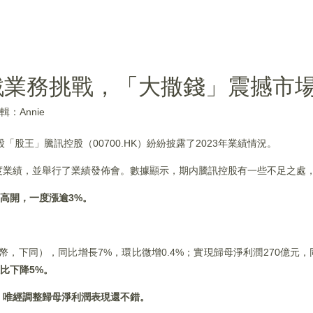
戲業務挑戰，「大撒錢」震撼市
輯：Annie
港股「股王」騰訊控股（00700.HK）紛紛披露了2023年業績情況。
及年度業績，並舉行了業績發佈會。數據顯示，期内騰訊控股有一些不足之處
高開，一度漲逾3%。
幣，下同），同比增長7%，環比微增0.4%；實現歸母淨利潤270億元，
比下降5%。
，
唯經調整歸母淨利潤表現還不錯。