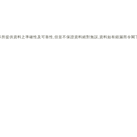
所提供資料之準確性及可靠性,但並不保證資料絕對無誤,資料如有錯漏而令閣