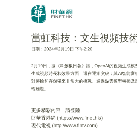
當虹科技：文生視頻技
日期：2024年2月19日 下午2:26
2月19日，據《科創板日報》訊，OpenAI的視頻生
生成視頻時長和效果方面，還在逐漸突破；其AI智能審
對傳輸和存儲帶來非常大的挑戰。通過點雲模型轉換及
輸難題。
更多精彩內容，請登陸
財華香港網 (
https://www.finet.hk/
)
現代電視 (
http://www.fintv.com
)