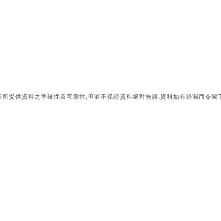
所提供資料之準確性及可靠性,但並不保證資料絕對無誤,資料如有錯漏而令閣