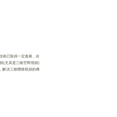
頻技術已取得一定進展，在
頻(尤其是三維空間視頻)
，解決三維體積視頻的傳