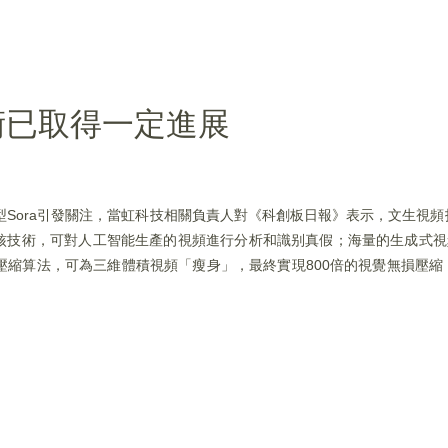
術已取得一定進展
成模型Sora引發關注，當虹科技相關負責人對《科創板日報》表示，文生視
核技術，可對人工智能生產的視頻進行分析和識别真假；海量的生成式視
壓縮算法，可為三維體積視頻「瘦身」，最終實現800倍的視覺無損壓縮