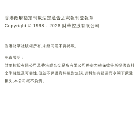
香港政府指定刊載法定通告之憲報刊登報章
Copyright © 1998 - 2026 財華控股有限公司
香港財華社版權所有,未經同意不得轉載。
免責聲明：
財華控股有限公司及香港聯合交易所有限公司將盡力確保彼等所提供資料
之準確性及可靠性,但並不保證資料絕對無誤,資料如有錯漏而令閣下蒙受
損失,本公司概不負責。