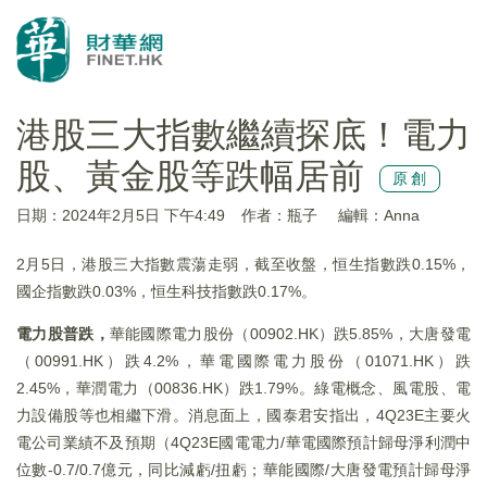
港股三大指數繼續探底！電力
股、黃金股等跌幅居前
原創
日期：2024年2月5日 下午4:49
作者：瓶子
編輯：Anna
2月5日，港股三大指數震蕩走弱，截至收盤，恒生指數跌0.15%，
國企指數跌0.03%，恒生科技指數跌0.17%。
電力股普跌，
華能國際電力股份（00902.HK）跌5.85%，大唐發電
（00991.HK）跌4.2%，華電國際電力股份（01071.HK）跌
2.45%，華潤電力（00836.HK）跌1.79%。綠電概念、風電股、電
力設備股等也相繼下滑。消息面上，國泰君安指出，4Q23E主要火
電公司業績不及預期（4Q23E國電電力/華電國際預計歸母淨利潤中
位數-0.7/0.7億元，同比減虧/扭虧；華能國際/大唐發電預計歸母淨