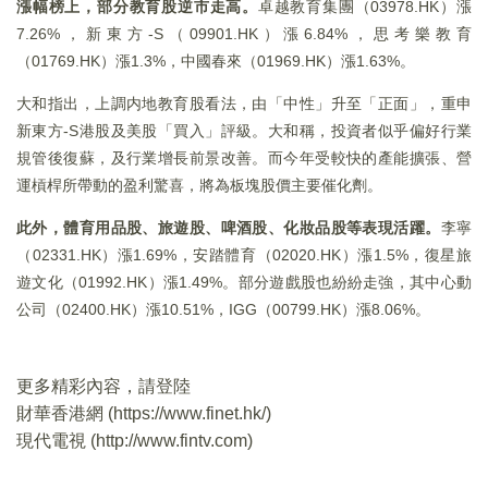
漲幅榜上，部分教育股逆市走高。
卓越教育集團（03978.HK）漲
7.26%，新東方-S（09901.HK）漲6.84%，思考樂教育
（01769.HK）漲1.3%，中國春來（01969.HK）漲1.63%。
大和指出，上調内地教育股看法，由「中性」升至「正面」，重申
新東方-S港股及美股「買入」評級。大和稱，投資者似乎偏好行業
規管後復蘇，及行業增長前景改善。而今年受較快的產能擴張、營
運槓桿所帶動的盈利驚喜，將為板塊股價主要催化劑。
此外，體育用品股、旅遊股、啤酒股、化妝品股等表現活躍。
李寧
（02331.HK）漲1.69%，安踏體育（02020.HK）漲1.5%，復星旅
遊文化（01992.HK）漲1.49%。部分遊戲股也紛紛走強，其中心動
公司（02400.HK）漲10.51%，IGG（00799.HK）漲8.06%。
更多精彩內容，請登陸
財華香港網 (
https://www.finet.hk/
)
現代電視 (
http://www.fintv.com
)