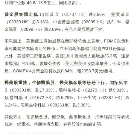
利潤中位數-40.6/-15.9億元，同比增虧）。
黃金股集體走低
,
山東黃金（01787.HK）跌2.56%，靈寶黃金
（03330.HK）跌5.16%，中國黃金國際（02099.HK）跌6.1%，紫
金礦業（02899.HK）跌2.69%，有色金屬股悉數下挫。
消息面上，美聯儲主席鮑威爾在新聞發佈會上表示，FOMC政策利
率可能處於本輪周期的峰值，並不認為美聯儲可能會在3月份降息。
此外，美國勞工部報告稱，美國1月非農就業人數增加35.3萬，遠超
市場預計的18萬。數據公佈後，美元與美債收益率攀升，令金價承
壓。COMEX 4月黃金期貨收跌0.84%，報2053.7美元/盎司。
醫藥股重挫，生物醫藥股、醫美概念股等紛紛下行。
開拓藥業-
B（09939.HK）跌17.03%，瑞科生物-B（02179.HK）跌9.91%，
歌禮制藥-B（01672.HK）跌5.29%。巨子生物（02367.HK）跌
6.24%，昊海生物科技（06826.HK）跌3.38%。
其他方面，電影概念股、航空股、蘋果概念股、汽車經銷商等表現
低迷；鋰電池、特斯拉概念股、券商股等也紛紛走弱。