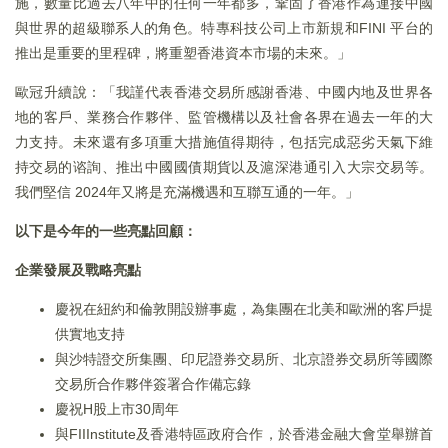
施，數量比過去八年中的任何一年都多，鞏固了香港作為連接中國
與世界的超級聯系人的角色。特專科技公司上市新規和FINI 平台的
推出是重要的里程碑，將重塑香港資本市場的未來。」
歐冠升續說：「我謹代表香港交易所感謝香港、中國内地及世界各
地的客戶、業務合作夥伴、監管機構以及社會各界在過去一年的大
力支持。未來還有多項重大措施值得期待，包括完成惡劣天氣下維
持交易的谘詢、推出中國國債期貨以及滬深港通引入大宗交易等。
我們堅信 2024年又將是充滿機遇和互聯互通的一年。」
以下是今年的一些亮點回顧：
企業發展及戰略亮點
慶祝在紐約和倫敦開設辦事處，為集團在北美和歐洲的客戶提
供實地支持
與沙特證交所集團、印尼證券交易所、北京證券交易所等國際
交易所合作夥伴簽署合作備忘錄
慶祝H股上市30周年
與FIIInstitute及香港特區政府合作，於香港金融大會堂舉辦首