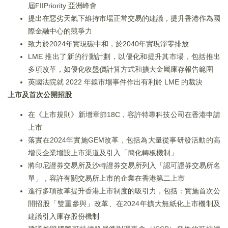
屆FIIPriority 亞洲峰會
提出在惡劣天氣下維持市場正常交易的建議，提升香港作為國
際金融中心的競爭力
致力於2024年實現碳中和，於2040年實現淨零排放
LME 推出了新的行動計劃，以優化和提升其市場，包括推出
多項改革，如優化收盤價計算方式和擴大金屬庫存報告範圍
英國法院就 2022 年鎳市場事件作出有利於 LME 的裁決
上市及首次公開招股
在《上市規則》新增章節18C，容許特專科技公司在香港申請
上市
落實在2024年實施GEM改革，包括為大量從事研發活動的高
增長企業增設上市渠道及引入「簡化轉板機制」
將印尼證券交易所及沙特證券交易所列入「認可證券交易所名
單」，容許有關交易所上市的企業在香港第二上市
進行多項改革提升香港上市制度的吸引力，包括：實施首次公
開招股「雙重參與」改革、在2024年擴大無紙化上市機制及
建議引入庫存股份機制