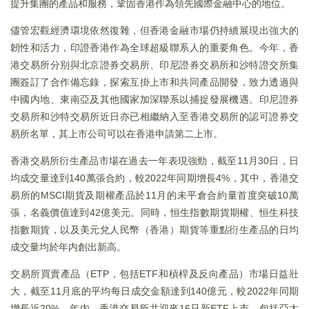
提升集團的產品和服務，鞏固香港作為領先國際金融中心的地位。
儘管宏觀經濟環境依然復雜，但香港金融市場仍持續展現出強大的
韌性和活力，印證香港作為全球超級聯系人的重要角色。今年，香
港交易所分别與北京證券交易所、印尼證券交易所和沙特證交所集
團簽訂了合作備忘錄，探索互掛上市和共同產品開發，致力透過與
中國内地、東南亞及其他國家加深聯系以捕捉發展機遇。印尼證券
交易所和沙特交易所近日亦已相繼納入至香港交易所的認可證券交
易所名單，其上市公司可以在香港申請第二上市。
香港交易所衍生產品市場在過去一年表現強勁，截至11月30日，日
均成交量達到140萬張合約，較2022年同期增長4%，其中，香港交
易所的MSCI期貨及期權產品於11月的未平倉合約量首度突破10萬
張，名義價值達到42億美元。同時，恒生指數期貨期權、恒生科技
指數期貨，以及美元兌人民幣（香港）期貨等重點衍生產品的日均
成交量均於年内創出新高。
交易所買賣產品（ETP，包括ETF和槓桿及反向產品）市場日益壯
大，截至11月底的平均每日成交金額達到140億元，較2022年同期
增長近20%。年内，香港交易所共迎來16只新ETF上市，包括亞太