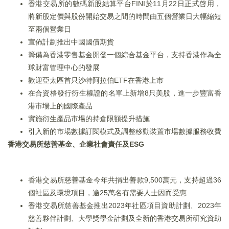
香港交易所的數碼新股結算平台FINI於11月22日正式啓用，
將新股定價與股份開始交易之間的時間由五個營業日大幅縮短
至兩個營業日
宣佈計劃推出中國國債期貨
籌備為香港零售基金開發一個綜合基金平台，支持香港作為全
球財富管理中心的發展
歡迎亞太區首只沙特阿拉伯ETF在香港上市
在合資格發行衍生權證的名單上新增8只美股，進一步豐富香
港市場上的國際產品
實施衍生產品市場的持倉限額提升措施
引入新的市場數據訂閱模式及調整移動裝置市場數據服務收費
香港交易所慈善基金、企業社會責任及ESG
香港交易所慈善基金今年共捐出善款9,500萬元，支持超過36
個社區及環境項目，逾25萬名有需要人士因而受惠
香港交易所慈善基金推出2023年社區項目資助計劃、2023年
慈善夥伴計劃、大學獎學金計劃及全新的香港交易所研究資助