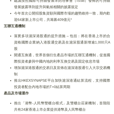
建議按照國際可持續發展準則理事會（ISSB）發佈的可持續
發展披露準則提升與氣候相關的披露規定
今年首次公開招股集資額與國際市場的趨勢維持一致，期内歡
迎64家新上市公司，共籌募409億元*
互聯互通機制
落實多項滬深港股通的提升措施 – 包括：將在香港上市的合
資格國際企業納入港股通交易及在滬深股通新增逾1,000只A
股
開通互換通，世界首個衍生產品市場的互聯互通機制，促進國
際投資者參與中國内地的利率互換交易及固定收息市場
增加滬深港股通的交易日及宣佈在滬深港股通引入大宗交易機
制
推出HKEXSYNAPSE平台加快滬深港通結算流程，支持國際
投資者配合内地市場的T+0結算周期
產品及市場運作
推出「港幣-人民幣雙櫃台模式」及雙櫃台莊家機制，首階段
共有24家香港上市企業提供港幣及人民幣櫃台