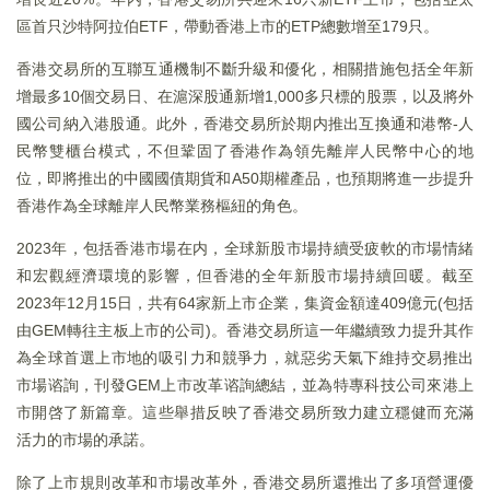
區首只沙特阿拉伯ETF，帶動香港上市的ETP總數增至179只。
香港交易所的互聯互通機制不斷升級和優化，相關措施包括全年新
增最多10個交易日、在滬深股通新增1,000多只標的股票，以及將外
國公司納入港股通。此外，香港交易所於期内推出互換通和港幣-人
民幣雙櫃台模式，不但鞏固了香港作為領先離岸人民幣中心的地
位，即將推出的中國國債期貨和A50期權產品，也預期將進一步提升
香港作為全球離岸人民幣業務樞紐的角色。
2023年，包括香港市場在内，全球新股市場持續受疲軟的市場情緒
和宏觀經濟環境的影響，但香港的全年新股市場持續回暖。截至
2023年12月15日，共有64家新上市企業，集資金額達409億元(包括
由GEM轉往主板上市的公司)。香港交易所這一年繼續致力提升其作
為全球首選上市地的吸引力和競爭力，就惡劣天氣下維持交易推出
市場谘詢，刊發GEM上市改革谘詢總結，並為特專科技公司來港上
市開啓了新篇章。這些舉措反映了香港交易所致力建立穩健而充滿
活力的市場的承諾。
除了上市規則改革和市場改革外，香港交易所還推出了多項營運優