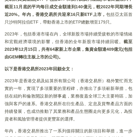
截至11月底的平均每日成交金額達到140億元，較2022年同期增長
近20%。年內，香港交易所共迎來16只新ETF上市，
包括亞太區首
只沙特阿拉伯ETF，帶動香港上市的ETP總數增至179只。
2023年，包括香港市場在内，全球新股市場持續受疲軟的市場情緒
和宏觀經濟環境的影響，但香港的全年新股市場持續回暖。
截至
2023年12月15日，共有64家新上市企業，集資金額達409億元(包括
由GEM轉往主板上市的公司)。
以下是香港交易所2023年回顧全文：
2023年是香港交易及結算所有限公司（香港交易所）格外繁忙而充
實的一年，實現了多項重要的里程碑，亦推出了多項嶄新舉措，包
括在紐約和倫敦開設新的辦事處，業務復蓋全球三大主要時區，加
強與客戶的連系。香港交易所在衍生產品、定息及貨幣產品方面的
持續發展，也成功推動了其業務和產品生態圈走向更多元化，為投
資者和風險管理者提供更豐富的選擇。
年内，香港交易所推出了一系列值得關注的新項目和舉措，進一步