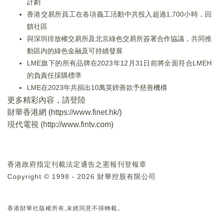
計劃
香港交易所員工在各項義工活動中共投入超過1,700小時，回
饋社區
與深圳排放權交易所及北京綠色交易所簽署合作協議，共同推
動區内的綠色金融及可持續發展
LME旗下的所有品牌在2023年12月31日前將全面符合LMEH
的負責任採購標準
LME在2023年共捐出10萬英鎊善款予慈善機構
更多精彩內容，請登陸
財華香港網 (
https://www.finet.hk/
)
現代電視 (
http://www.fintv.com
)
香港政府指定刊載法定通告之憲報刊登報章
Copyright © 1998 - 2026 財華控股有限公司
香港財華社版權所有,未經同意不得轉載。