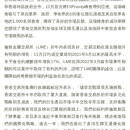
和香港特區政府合作，12月首次將FIIPriority峰會帶到亞洲。這場峰
會吸引了來自業界、政府、學術界的100多位傑出講者及來自世界各
地的1,000名與會者，獲得了良好的市場反饋。這場峰會的成功舉辦
也體現了香港交易所對加強全球互聯互通以及加強與中東投資者和
市場聯系的承諾。
倫敦金屬交易所（LME）於年内表現良好，交易活動在過去幾個月
有明顯的增長：11月日均成交量達到2021年5月以來的最高水平，
未平倉合約總數按年增長17%。LME在與2022年3月鎳市場事件相
關的司法案件中取得了有利的判決，證明了LME團隊的誠信，以及
團隊始終將整個市場的利益放在首位的承諾。
香港交易所集團行政總裁歐冠升表示：「儘管宏觀環境充滿挑戰，
香港交易所今年仍取得了重大進展。隨著香港交易所的市場多元化
戰略初見成效，我們的衍生產品市場今年交投非常活躍，支持集團
的良好財務表現並反映在已匯報的業績上。我們在紐約和倫敦新設
了辦事處，並且多次遠赴中東和東南亞進行海外推廣，穩步推進我
們的國際化戰略。過去一年，我們也推出了多項互聯互通優化措