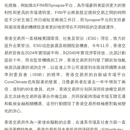
化措施，例如推出FINI和Synapse平台，為市場參與者提供更大的便
利性和更高的市場透明度。FINI平台將新股定價與交易之間的時間
從不少於五個工作日縮短至兩個工作日，而Synapse平台則支持參
與滬深港通的機構投資者更好地管理在不同時區的交易後運作。
香港交易所一直積極實踐環境、社會及管治（ESG）理念，致力於
提升企業管治、ESG信息披露及相關投資機會。今年11月，香港交
易所宣佈在2024年實現碳中和，到2040年實現淨零排放，比原計劃
提前十年。而在監管機構的工作，香港交易所則刊發了關於加強氣
候資訊披露的谘詢文件，以促進上市公司過渡到全面採用國際永續
準則委員會（ISSB）的標準。香港交易所的自願碳市場平台
CoreClimate也有顯著的發展，注冊參與者在過去一年中增加了兩
倍，達到約80名會員。此外，香港交易所分别與深圳排放權交易所
及北京綠色交易所簽署合作備忘錄，共同探索跨境碳市場互聯互通
和氣候金融相關機遇。這些行動體現了香港交易所積極應對氣候變
化的決心。
香港交易所作為一家使命驅動的企業，在連系市場及社會方面一直
扮演著獨特角色。香港交易所與未來投資倡議研究所（FIIInstitute）