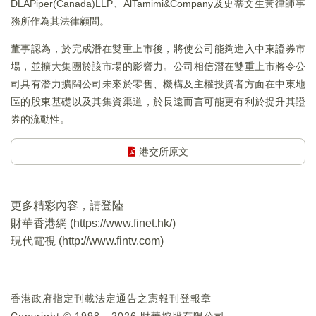
DLAPiper(Canada)LLP、AlTamimi&Company及史蒂文生黃律師事
務所作為其法律顧問。
董事認為，於完成潛在雙重上市後，將使公司能夠進入中東證券市
場，並擴大集團於該市場的影響力。公司相信潛在雙重上市將令公
司具有潛力擴闊公司未來於零售、機構及主權投資者方面在中東地
區的股東基礎以及其集資渠道，於長遠而言可能更有利於提升其證
券的流動性。
港交所原文
更多精彩內容，請登陸
財華香港網 (
https://www.finet.hk/
)
現代電視 (
http://www.fintv.com
)
香港政府指定刊載法定通告之憲報刊登報章