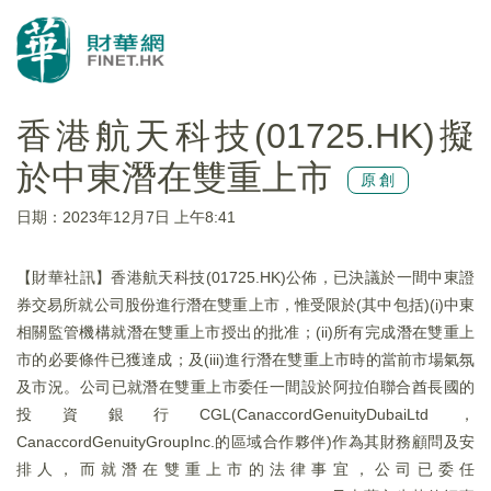
香港航天科技(01725.HK)擬
於中東潛在雙重上市
原創
日期：2023年12月7日 上午8:41
【財華社訊】香港航天科技(01725.HK)公佈，已決議於一間中東證
券交易所就公司股份進行潛在雙重上市，惟受限於(其中包括)(i)中東
相關監管機構就潛在雙重上市授出的批准；(ii)所有完成潛在雙重上
市的必要條件已獲達成；及(iii)進行潛在雙重上市時的當前市場氣氛
及市況。公司已就潛在雙重上市委任一間設於阿拉伯聯合酋長國的
投資銀行CGL(CanaccordGenuityDubaiLtd，
CanaccordGenuityGroupInc.的區域合作夥伴)作為其財務顧問及安
排人，而就潛在雙重上市的法律事宜，公司已委任