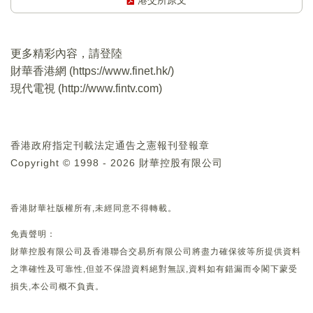
港交所原文
更多精彩內容，請登陸
財華香港網 (
https://www.finet.hk/
)
現代電視 (
http://www.fintv.com
)
香港政府指定刊載法定通告之憲報刊登報章
Copyright © 1998 - 2026 財華控股有限公司
香港財華社版權所有,未經同意不得轉載。
免責聲明：
財華控股有限公司及香港聯合交易所有限公司將盡力確保彼等所提供資料
之準確性及可靠性,但並不保證資料絕對無誤,資料如有錯漏而令閣下蒙受
損失,本公司概不負責。