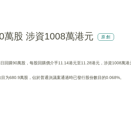
90萬股 涉資1008萬港元
原創
04日回購90萬股，每股回購價介乎11.14港元至11.28港元，涉資1008萬
目为680.9萬股，佔於普通決議案通過時已發行股份數目的0.068%。