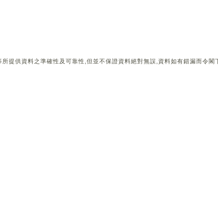
所提供資料之準確性及可靠性,但並不保證資料絕對無誤,資料如有錯漏而令閣