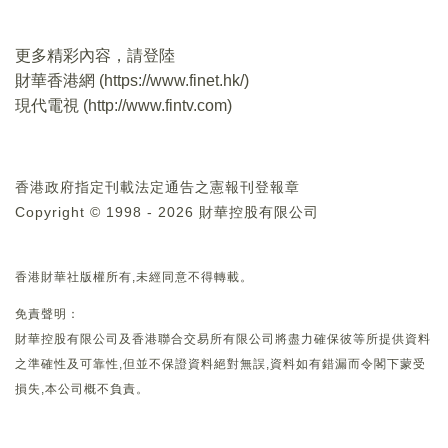
更多精彩內容，請登陸
財華香港網 (
https://www.finet.hk/
)
現代電視 (
http://www.fintv.com
)
香港政府指定刊載法定通告之憲報刊登報章
Copyright © 1998 - 2026 財華控股有限公司
香港財華社版權所有,未經同意不得轉載。
免責聲明：
財華控股有限公司及香港聯合交易所有限公司將盡力確保彼等所提供資料
之準確性及可靠性,但並不保證資料絕對無誤,資料如有錯漏而令閣下蒙受
損失,本公司概不負責。