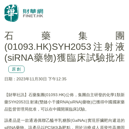
石藥集團
(01093.HK)SYH2053注射液
(siRNA藥物)獲臨床試驗批准
原創
日期：2023年11月30日 下午12:35
【財華社訊】石藥集團(01093.HK)公佈，集團自主研發的化學1類新
藥SYH2053注射液(雙鏈小干擾RNA(siRNA)藥物)已獲得中國國家藥
品監督管理局批准，可以在中國開展臨床試驗。
該產品是一款通過偶聯乙醯半乳糖胺(GalNAc)實現肝臟靶向遞送的
siRNA藥物。該產品以PCSK9為靶點，用於治療成人原發性高膽固