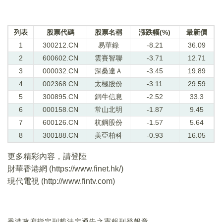
列表
股票代碼
股票名稱
漲跌幅(%)
最新價
1
300212.CN
易華錄
-8.21
36.09
2
600602.CN
雲賽智聯
-3.71
12.71
3
000032.CN
深桑達Ａ
-3.45
19.89
4
002368.CN
太極股份
-3.11
29.59
5
300895.CN
銅牛信息
-2.52
33.3
6
000158.CN
常山北明
-1.87
9.45
7
600126.CN
杭鋼股份
-1.57
5.64
8
300188.CN
美亞柏科
-0.93
16.05
更多精彩內容，請登陸
財華香港網 (
https://www.finet.hk/
)
現代電視 (
http://www.fintv.com
)
香港政府指定刊載法定通告之憲報刊登報章