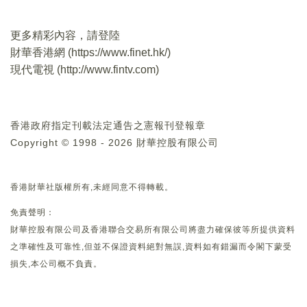
更多精彩內容，請登陸
財華香港網 (
https://www.finet.hk/
)
現代電視 (
http://www.fintv.com
)
香港政府指定刊載法定通告之憲報刊登報章
Copyright © 1998 - 2026 財華控股有限公司
香港財華社版權所有,未經同意不得轉載。
免責聲明：
財華控股有限公司及香港聯合交易所有限公司將盡力確保彼等所提供資料
之準確性及可靠性,但並不保證資料絕對無誤,資料如有錯漏而令閣下蒙受
損失,本公司概不負責。