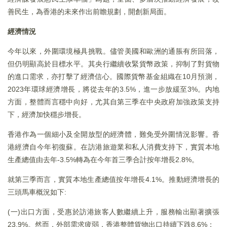
善民生，為香港的未來作出前瞻規劃，開創新局面。
經濟情況
今年以來，外圍環境極具挑戰。儘管美國和歐洲的通脹有所回落，
但仍明顯高於目標水平。其央行繼續收緊貨幣政策，抑制了對貨物
的進口需求，亦打擊了經濟信心。國際貨幣基金組織在10月預測，
2023年環球經濟增長，將從去年的3.5%，進一步放緩至3%。内地
方面，整體而言穩中向好，尤其自第三季在中央政府加強政策支持
下，經濟加快穩步增長。
香港作為一個細小及全開放型的經濟體，難免受外圍情況影響。香
港經濟自今年初復蘇。在訪港旅遊業和私人消費支持下，實質本地
生產總值由去年-3.5%轉為在今年首三季合計按年增長2.8%。
就第三季而言，實質本地生產總值按年增長4.1%。推動經濟增長的
三頭馬車概況如下:
(一)出口方面，受惠於訪港旅客人數繼續上升，服務輸出顯著擴張
23.9%。然而，外部需求疲弱，香港整體貨物出口持續下跌8.6%；