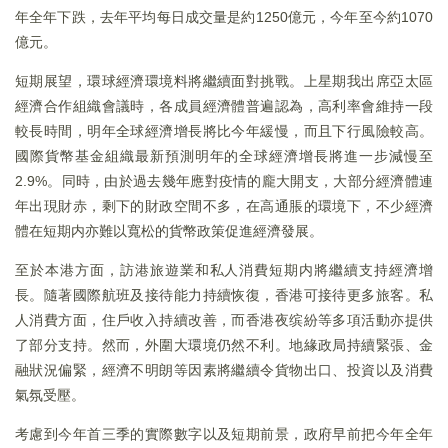
年全年下跌，去年平均每日成交量是約1250億元，今年至今約1070
億元。
短期展望，環球經濟環境料將繼續面對挑戰。上星期我出席亞太區
經濟合作組織會議時，各成員經濟體普遍認為，高利率會維持一段
較長時間，明年全球經濟增長將比今年緩慢，而且下行風險較高。
國際貨幣基金組織最新預測明年的全球經濟增長將進一步減慢至
2.9%。同時，由於過去幾年應對疫情的龐大開支，大部分經濟體連
年出現財赤，剩下的財政空間不多，在高通脹的環境下，不少經濟
體在短期内亦難以寬松的貨幣政策促進經濟發展。
至於本港方面，訪港旅遊業和私人消費短期内將繼續支持經濟增
長。隨著國際航班及接待能力持續恢復，香港可接待更多旅客。私
人消費方面，住戶收入持續改善，而香港夜缤紛等多項活動亦提供
了部分支持。然而，外圍大環境仍然不利。地緣政局持續緊張、金
融狀況偏緊，經濟不明朗等因素將繼續令貨物出口、投資以及消費
氣氛受壓。
考慮到今年首三季的實際數字以及短期前景，政府早前把今年全年