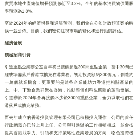
實質本地生產總值增長預測修訂至3.2%。全年的基本消費物價通脹
率預測為1.8%。
至於2024年的經濟增長和通脹預測，我們會在公佈財政預算案的時
候一並公佈。目前，我們密切注視市場的變化和進行動態評估。
經濟發展
積極招商引資
引進重點企業辦公室自年初已接觸超過200間重點企業，當中30間已
經或準備落戶香港或擴充在港業務。初期投資額約300億元，創造約
一萬個就業機會；更重要的是這些企業能助力香港把相關產業的
上、中、下遊企業群聚在香港，推動整個創科生態圈的蓬勃發展。
引進辦於2024年會再接觸不少於300間重點企業，全力爭取他們在
港落戶或擴充業務。
而去年成立的香港投資管理有限公司已積極投入運作，公司的首任
行政總裁亦已於上月上任。公司與引進辦的工作相輔相成，並會按
提高香港競爭力、引領和支持策略性產業發展的方向，物色投資機