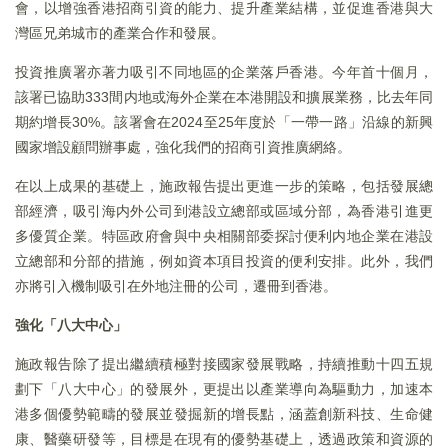
會，以增強香港招商引資的能力、提升產業結構，並促進香港與大
灣區兄弟城市的產業合作和發展。
投資推廣署亦著力吸引不同地區的企業落戶香港。今年首十個月，
該署已協助333間内地或海外企業在本港開設和擴展業務，比去年同
期約增長30%。該署會在2024至25年度於「一帶一路」沿線的新興
國家增設顧問辦事處，強化我們的招商引資推廣網絡。
在以上成果的基礎上，施政報告提出更進一步的策略，包括發展總
部經濟，吸引海内外公司到港設立總部或區域分部，為香港引進更
多優質企業。特區政府會與中央相關部委探討便利内地企業在港設
立總部和分部的措施，例如資本項目投資的便利安排。此外，我們
亦將引入機制吸引在外地注冊的公司，遷冊到香港。
強化「八大中心」
施政報告除了提出繼續積極對接國家發展戰略，持續推動十四五規
劃下「八大中心」的發展外，更提出以產業導向為驅動力，加速本
港多個優勢範疇的發展並發掘新的增長點，涵蓋創新科技、生命健
康、醫藥研發等，目標是在現有的優勢基礎上，透過政策和資源的