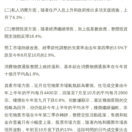
(二)私人消費方面，隨著住戶入息上升和政府推出多項支援措施，上
升了6.3%；
(三)整體投資方面，隨著經濟繼續增長，加上低基數效應，整體投資
開支強勁反彈18.4%。
勞工市場持續改善。經季節性調整的失業率由去年第四季的3.5%下
跌至今年8月至10月的2.9%。
消費物價通脹整體上維持溫和。基本綜合消費物價通脹率在今年首
十個月平均為1.8%。
資產市場方面，近月住宅物業市場氣氛頗為審慎。住宅成交量由今
年上半年的平均每月4400宗，回落至7月至10月的平均每月2800
宗。樓價在今年首九月下跌0.8%。但數據顯示，最近幾個星期的交
投略為回升，但仍低於今年上半年的平均水平，樓價繼續偏軟。非
住宅物業市場在今年第三季亦轉靜，整體交投活動疏落，售價和租
金亦普遍只有小幅度上落。股票市場方面，隨著内地和國際市場表
現而波動，年初至10月底下跌約13%，這段時間的日均成交量比去