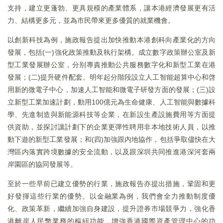
支持，建立更蓬勃、更具規模的產業體系，讓本港經濟發展更有活
力、結構更多元，並為市民帶來更多優質的就業機會。
以創新科技為例，施政報告提出加快推動本港創科向產業化的方向
發展，包括(一)強化政策推動及執行架構。成立數字政策辦公室及新
型工業發展辦公室，分别專責推動公共服務數字化和新型工業在港
發展；(二)提升硬件配套。明年起分階段設立人工智能超算中心和啓
用新的微電子中心，加速人工智能和微電子研發方面的發展；(三)設
立新型工業加速計劃，動用100億元為生命健康、人工智能與數據科
學、先進制造與新能源科技等企業，在新設生產設施費用等方面提
供資助，並探討讓計劃下的企業更彈性聘用非本地技術人員，以推
動下遊的新型工業發展；和(四)加強跟内地協作，包括爭取儘快在大
灣區内落實跨境數據的安全流動，以及跟深圳共同推進港深河套兩
岸園區的協同發展等。
至於一些早前已建立優勢的行業，施政報告亦提出措施，鞏固和更
好發揮這些行業的優勢。以金融業為例，我們會全力推動制度優
化、政策革新，繼續加強自身建設，提升證券市場競爭力，強化香
港離岸人民幣業務的樞紐功能，增強香港國際資產管理中心的功