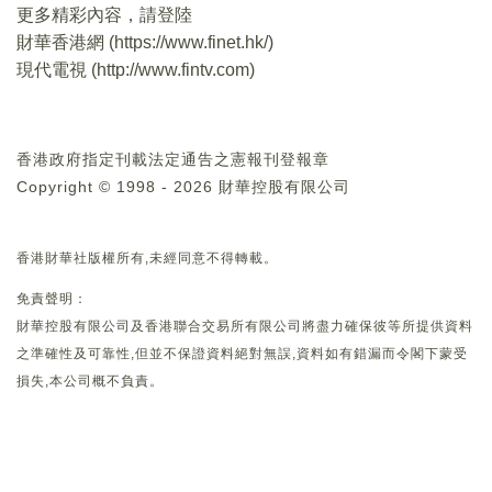
更多精彩內容，請登陸
財華香港網 (
https://www.finet.hk/
)
現代電視 (
http://www.fintv.com
)
香港政府指定刊載法定通告之憲報刊登報章
Copyright © 1998 - 2026 財華控股有限公司
香港財華社版權所有,未經同意不得轉載。
免責聲明：
財華控股有限公司及香港聯合交易所有限公司將盡力確保彼等所提供資料
之準確性及可靠性,但並不保證資料絕對無誤,資料如有錯漏而令閣下蒙受
損失,本公司概不負責。