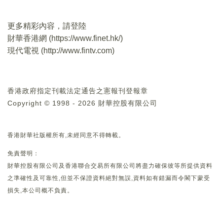
更多精彩內容，請登陸
財華香港網 (
https://www.finet.hk/
)
現代電視 (
http://www.fintv.com
)
香港政府指定刊載法定通告之憲報刊登報章
Copyright © 1998 - 2026 財華控股有限公司
香港財華社版權所有,未經同意不得轉載。
免責聲明：
財華控股有限公司及香港聯合交易所有限公司將盡力確保彼等所提供資料
之準確性及可靠性,但並不保證資料絕對無誤,資料如有錯漏而令閣下蒙受
損失,本公司概不負責。