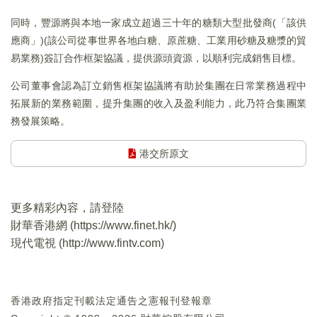
同時，豐源將與本地一家成立超過三十年的糖類大型批發商(「該供
應商」)(該公司從事世界各地白糖、原蔗糖、工業用砂糖及糖漿的貿
易業務)簽訂合作框架協議，提供源頭資源，以順利完成銷售目標。
公司董事會認為訂立銷售框架協議將有助於集團在日常業務過程中
拓展新的業務範圍，提升集團的收入及盈利能力，此乃符合集團業
務發展策略。
港交所原文
更多精彩內容，請登陸
財華香港網 (
https://www.finet.hk/
)
現代電視 (
http://www.fintv.com
)
香港政府指定刊載法定通告之憲報刊登報章