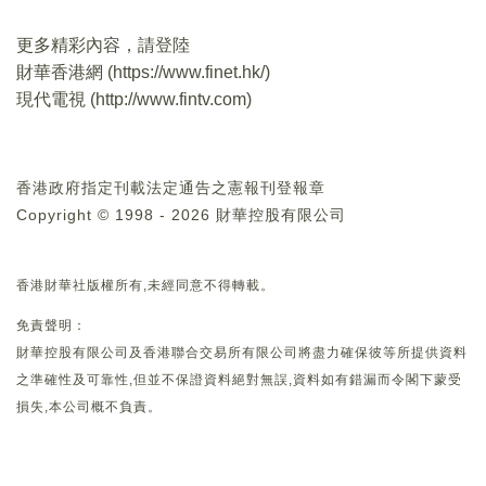
更多精彩內容，請登陸
財華香港網 (
https://www.finet.hk/
)
現代電視 (
http://www.fintv.com
)
香港政府指定刊載法定通告之憲報刊登報章
Copyright © 1998 - 2026 財華控股有限公司
香港財華社版權所有,未經同意不得轉載。
免責聲明：
財華控股有限公司及香港聯合交易所有限公司將盡力確保彼等所提供資料
之準確性及可靠性,但並不保證資料絕對無誤,資料如有錯漏而令閣下蒙受
損失,本公司概不負責。