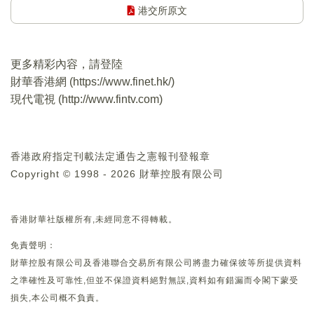
港交所原文
更多精彩內容，請登陸
財華香港網 (
https://www.finet.hk/
)
現代電視 (
http://www.fintv.com
)
香港政府指定刊載法定通告之憲報刊登報章
Copyright © 1998 - 2026 財華控股有限公司
香港財華社版權所有,未經同意不得轉載。
免責聲明：
財華控股有限公司及香港聯合交易所有限公司將盡力確保彼等所提供資料
之準確性及可靠性,但並不保證資料絕對無誤,資料如有錯漏而令閣下蒙受
損失,本公司概不負責。