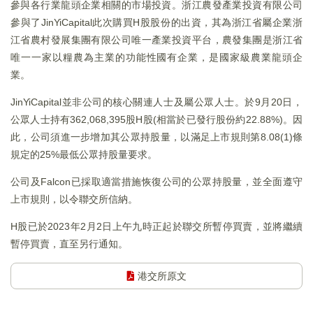
參與各行業龍頭企業相關的市場投資。浙江農發產業投資有限公司
參與了JinYiCapital此次購買H股股份的出資，其為浙江省屬企業浙
江省農村發展集團有限公司唯一產業投資平台，農發集團是浙江省
唯一一家以糧農為主業的功能性國有企業，是國家級農業龍頭企
業。
JinYiCapital並非公司的核心關連人士及屬公眾人士。於9月20日，
公眾人士持有362,068,395股H股(相當於已發行股份約22.88%)。因
此，公司須進一步增加其公眾持股量，以滿足上市規則第8.08(1)條
規定的25%最低公眾持股量要求。
公司及Falcon已採取適當措施恢復公司的公眾持股量，並全面遵守
上市規則，以令聯交所信納。
H股已於2023年2月2日上午九時正起於聯交所暫停買賣，並將繼續
暫停買賣，直至另行通知。
港交所原文