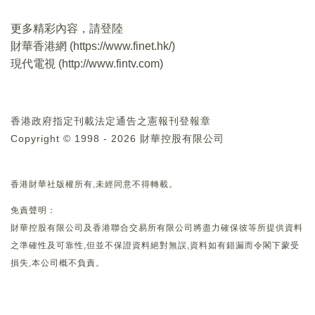
更多精彩內容，請登陸
財華香港網 (
https://www.finet.hk/
)
現代電視 (
http://www.fintv.com
)
香港政府指定刊載法定通告之憲報刊登報章
Copyright © 1998 - 2026 財華控股有限公司
香港財華社版權所有,未經同意不得轉載。
免責聲明：
財華控股有限公司及香港聯合交易所有限公司將盡力確保彼等所提供資料
之準確性及可靠性,但並不保證資料絕對無誤,資料如有錯漏而令閣下蒙受
損失,本公司概不負責。