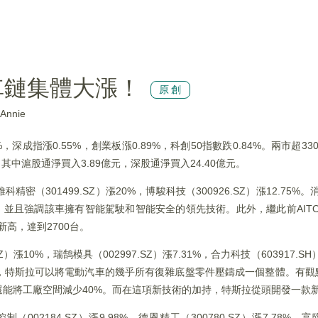
車鏈集體大漲！
原創
nnie
，深成指漲0.55%，創業板漲0.89%，科創50指數跌0.84%。兩市超3
其中滬股通淨買入3.89億元，深股通淨買入24.40億元。
精密（301499.SZ）漲20%，博駿科技（300926.SZ）漲12.75
億，並且強調該車擁有智能駕駛和智能安全的領先技術。此外，繼此前AIT
新高，達到2700台。
漲10%，瑞鹄模具（002997.SZ）漲7.31%，合力科技（603917.
，特斯拉可以將電動汽車的幾乎所有復雜底盤零件壓鑄成一個整體。有觀
能將工廠空間減少40%。而在這項新技術的加持，特斯拉從頭開發一款新車
184.SZ）漲9.98%，德恩精工（300780.SZ）漲7.78%，富臨精