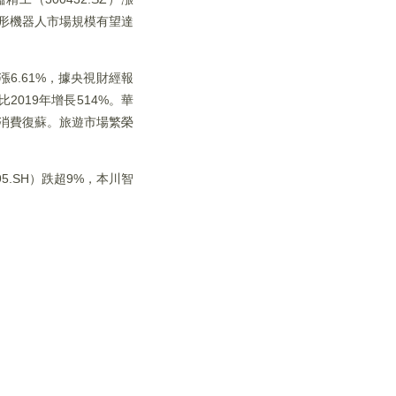
人形機器人市場規模有望達
）漲6.61%，據央視財經報
019年增長514%。華
均消費復蘇。旅遊市場繁榮
5.SH）跌超9%，本川智