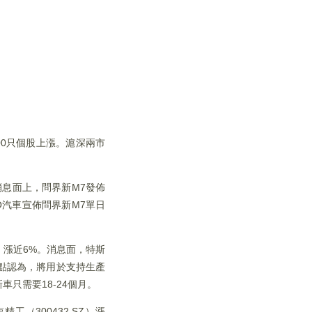
300只個股上漲。滬深兩市
%。消息面上，問界新M7發佈
O汽車宣佈問界新M7單日
SH）漲近6%。消息面，特斯
點認為，將用於支持生產
只需要18-24個月。
工（300432.SZ）漲