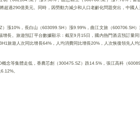
規模將超過290億美元。同時，因勞動力減少和人口老齡化問題突出，中國
漲10%，長白山（603099.SH）漲9.99%，曲江文旅（600706.SH
增長。旅遊預訂平台數據顯示：截至9月15日，國内熱門酒店預訂量同比2
3H1旅遊人次同比增長64%，人均消費同比增長20%，人次恢復領先人
等集體走低，香農芯創（300475.SZ）跌14.5%，張江高科（60089
6.12%。