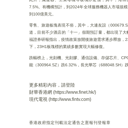
7.5%。有機構預計，到2024年全球服務機器人市場
到100億美元。
零售、旅遊板塊表現不俗，其中，大連友誼（000679.SZ）
道，目前不少酒店的「十一」假期預訂量，都出現了大幅
福證券研報指出，疫情政策放開後旅遊需求逐步釋放，2
下，23H1板塊標的業績多數實現大幅修復。
跌幅榜上，光刻機、光刻膠、通信設備、存儲芯片、CPO概念
能（300964.SZ）跌6.32%，長光華芯（688048.SH）跌
更多精彩內容，請登陸
財華香港網 (
https://www.finet.hk/
)
現代電視 (
http://www.fintv.com
)
香港政府指定刊載法定通告之憲報刊登報章