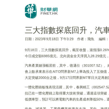
三大指數探底回升，汽
日期：2023年9月18日 下午3:29
作者：飛魚
編輯：A
9月18日，三大指數探底回升，截至收盤，滬指漲0.26%
今日成交額6985億元。北向資金全天淨買入28.29億元，
汽車產業鏈漲幅居前，其中，德邁仕（301007.SZ）、維科
會上餘承東表示在AITO問界新M7上華為投入了五個
大定突破2000台之後，9月17日問界新M7單日大定再創
一體化壓鑄板塊表現活躍，其中，春興精工（002547.SZ）
拉已在一體化壓鑄上取得重大技術突破，通過這項突破
低價車型，預計可以將電動汽車的生產成本降低50%，還
此外，減速器、工業母機等板塊亦走強，其中，海得控制（002