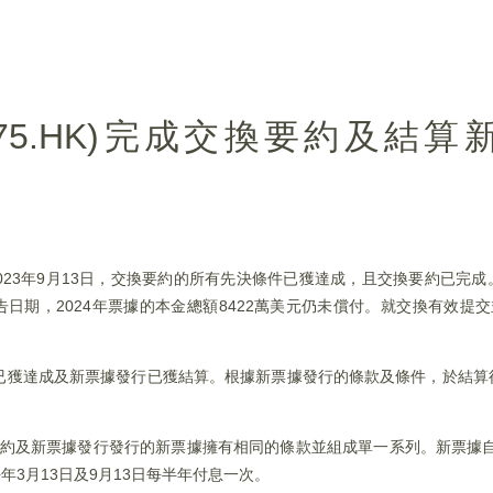
(00975.HK)完成交換要約及結
)公布，於2023年9月13日，交換要約的所有先決條件已獲達成，且交換要約已
日期，2024年票據的本金總額8422萬美元仍未償付。就交換有效提
條件已獲達成及新票據發行已獲結算。根據新票據發行的條款及條件，於結
約及新票據發行發行的新票據擁有相同的條款並組成單一系列。新票據自20
於每年3月13日及9月13日每半年付息一次。