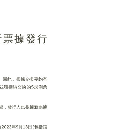
算新票據發行
完成。因此，根據交換要約有
交並獲接納交換的S規例票
算後，發行人已根據新票據
23年9月13日(包括該