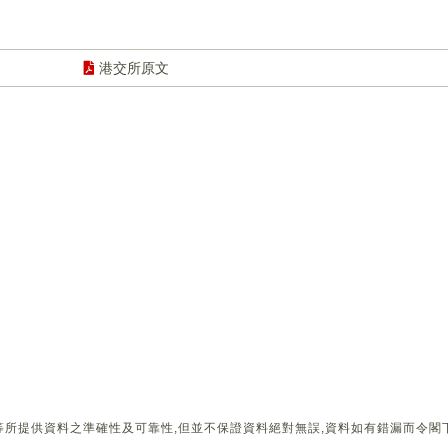
。
港交所原文
所提供資料之準確性及可靠性,但並不保證資料絕對無誤,資料如有錯漏而令閣