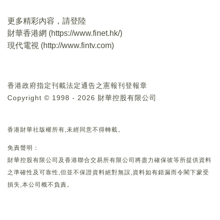
更多精彩內容，請登陸
財華香港網 (
https://www.finet.hk/
)
現代電視 (
http://www.fintv.com
)
香港政府指定刊載法定通告之憲報刊登報章
Copyright © 1998 - 2026 財華控股有限公司
香港財華社版權所有,未經同意不得轉載。
免責聲明：
財華控股有限公司及香港聯合交易所有限公司將盡力確保彼等所提供資料
之準確性及可靠性,但並不保證資料絕對無誤,資料如有錯漏而令閣下蒙受
損失,本公司概不負責。