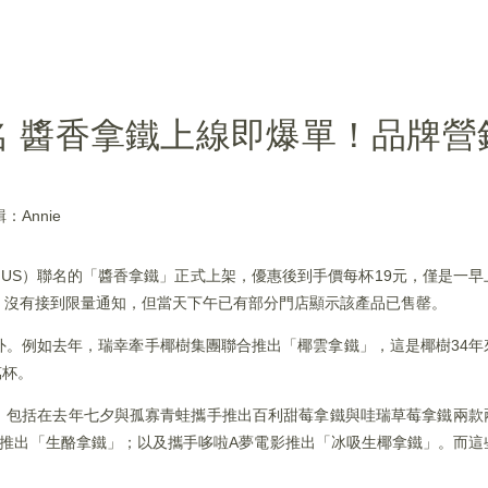
名 醬香拿鐵上線即爆單！品牌營
：Annie
KNCY.US）聯名的「醬香拿鐵」正式上架，優惠後到手價每杯19元，僅是
」沒有接到限量通知，但當天下午已有部分門店顯示該產品已售罄。
外。例如去年，瑞幸牽手椰樹集團聯合推出「椰雲拿鐵」，這是椰樹34年
萬杯。
繁，包括在去年七夕與孤寡青蛙攜手推出百利甜莓拿鐵與哇瑞草莓拿鐵兩款
名推出「生酪拿鐵」；以及攜手哆啦A夢電影推出「冰吸生椰拿鐵」。而