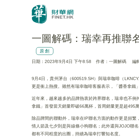
一圖解碼：瑞幸再推聯
原創
日期：2023年9月4日 下午8:58
作者：一圖解碼
編輯
9月4日，貴州茅台（600519.SH）與瑞幸咖啡（L
更是衝上熱搜。雖然有瑞幸咖啡客服表示，「醬香拿鐵
近年來，越來越多的品牌熱衷於跨界聯名，瑞幸也不例
拿鐵」首發當天銷量即破66萬杯，首周銷量更是超495
除品牌間的聯動外，瑞幸在IP聯名方面的動作更是頻
情人節及七夕則是與線條小狗聯名；此外還與JOJO聯
都有不同程度的出圈，持續為瑞幸打響知名度。