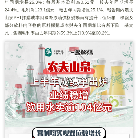
年同期增長25.3%；每股基本盈利為0.51元，較去年同期增長
24.4%。毛利為123.1億元，較去年同期增長25.1%。報告期内農夫
山泉PET採購成本因國際原油價格變動而有提升，但紙箱、標簽及
部分飲料内容物的原料採購成本與去年同期相比有所下降，基於
此，集團毛利率由去年同期的59.3%上升0.9%至60.2%。