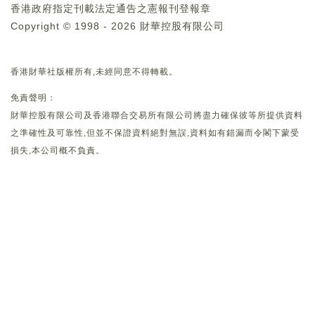
香港政府指定刊載法定通告之憲報刊登報章
Copyright © 1998 - 2026 財華控股有限公司
香港財華社版權所有,未經同意不得轉載。
免責聲明：
財華控股有限公司及香港聯合交易所有限公司將盡力確保彼等所提供資料
之準確性及可靠性,但並不保證資料絕對無誤,資料如有錯漏而令閣下蒙受
損失,本公司概不負責。