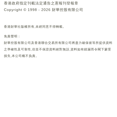
香港政府指定刊載法定通告之憲報刊登報章
Copyright © 1998 - 2026 財華控股有限公司
香港財華社版權所有,未經同意不得轉載。
免責聲明：
財華控股有限公司及香港聯合交易所有限公司將盡力確保彼等所提供資料
之準確性及可靠性,但並不保證資料絕對無誤,資料如有錯漏而令閣下蒙受
損失,本公司概不負責。